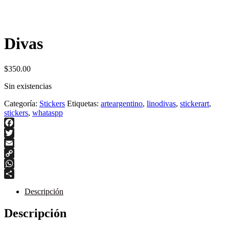
Divas
$
350.00
Sin existencias
Categoría:
Stickers
Etiquetas:
arteargentino
,
linodivas
,
stickerart
,
stickers
,
whataspp
Facebook
Twitter
Email
Copy
Link
WhatsApp
Compartir
Descripción
Descripción