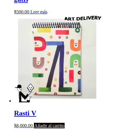
$
500.00
Leer más
Rasti V
$
8,000.00
Añadir al carrito