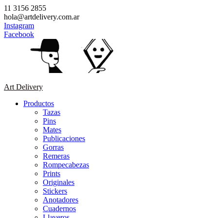
Saltar
11 3156 2855
contenido
hola@artdelivery.com.ar
Instagram
Facebook
Art Delivery
Productos
Tazas
Pins
Mates
Publicaciones
Gorras
Remeras
Rompecabezas
Prints
Originales
Stickers
Anotadores
Cuadernos
Llaveros