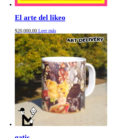
El arte del likeo
$
20,000.00
Leer más
gatis