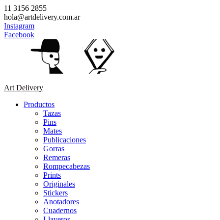
Saltar
11 3156 2855
contenido
hola@artdelivery.com.ar
Instagram
Facebook
Art Delivery
Productos
Tazas
Pins
Mates
Publicaciones
Gorras
Remeras
Rompecabezas
Prints
Originales
Stickers
Anotadores
Cuadernos
Llaveros