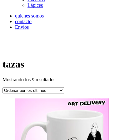
Lápices
quienes somos
contacto
Envios
tazas
Ordenado
Mostrando los 9 resultados
por
los
últimos