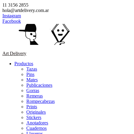
Saltar
11 3156 2855
contenido
hola@artdelivery.com.ar
Instagram
Facebook
Art Delivery
Productos
Tazas
Pins
Mates
Publicaciones
Gorras
Remeras
Rompecabezas
Prints
Originales
Stickers
Anotadores
Cuadernos
Llaveros