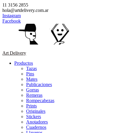
Saltar
11 3156 2855
contenido
hola@artdelivery.com.ar
Instagram
Facebook
Art Delivery
Productos
Tazas
Pins
Mates
Publicaciones
Gorras
Remeras
Rompecabezas
Prints
Originales
Stickers
Anotadores
Cuadernos
Llaveros